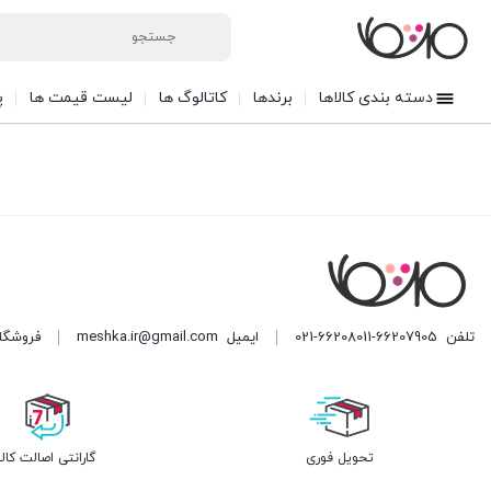
دسته بندی کالاها
برندها
کاتالوگ ها
لیست قیمت ها
پ
تلفن
021-66208011-66207905
ایمیل
meshka.ir@gmail.com
فروشگاه مشکا ه
تحویل فوری
گارانتی اصالت کالا