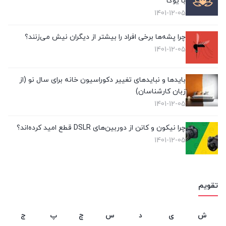
با یوگا
1401-12-05
چرا پشه‌ها برخی افراد را بیشتر از دیگران نیش می‌زنند؟
1401-12-05
بایدها و نبایدهای تغییر دکوراسیون خانه برای سال نو (از
زبان کارشناسان)
1401-12-05
چرا نیکون و کانن از دوربین‌های DSLR قطع امید کرده‌اند؟
1401-12-05
تقویم
ش
ی
د
س
چ
پ
ج