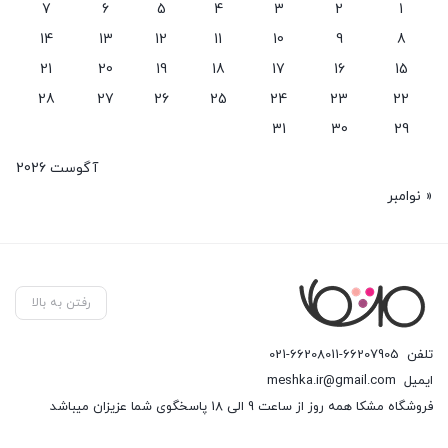
7
6
5
4
3
2
1
14
13
12
11
10
9
8
21
20
19
18
17
16
15
28
27
26
25
24
23
22
31
30
29
آگوست 2026
« نوامبر
رفتن به بالا
تلفن
021-66208011-66207905
ایمیل
meshka.ir@gmail.com
فروشگاه مشکا همه روز از ساعت 9 الی 18 پاسخگوی شما عزیزان میباشد