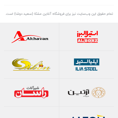
تمام حقوق اين وب‌سايت نیز برای فروشگاه آنلاین مشکا (سعید دوشا) است.