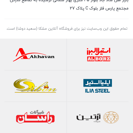
بازار اهن شاد اباد بلوار 45 متری بهار شمالی نرسیده به تقاطع مداِِئن
مجتمع پارس فلز بلوک C پلاک 27
تمام حقوق اين وب‌سايت نیز برای فروشگاه آنلاین مشکا (سعید دوشا) است.