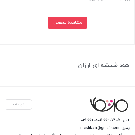
مشاهده محصول
بستن
هود شیشه ای ارزان
رفتن به بالا
تلفن
021-66208011-66207905
ایمیل
meshka.ir@gmail.com