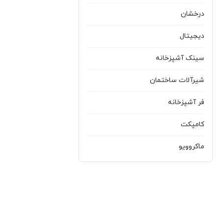
درخشان
دیجیتال
سینک آشپزخانه
شیرآلات ساختمان
فر آشپزخانه
کامپکت
ماکروویو
مشکا
هود آشپزخانه
وارمر