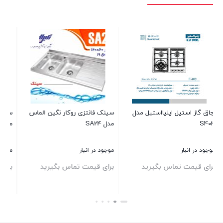
حـــراج
 روکار نگین الماس
سینک همسطح کرینی ایلیااستیل
مدل 6031
و رم 8 گیگابایت
ر
موجود در انبار
موجود در انبار
تماس بگیرید
برای قیمت تماس بگیرید
11,200,000
تومان
بستن
بستن