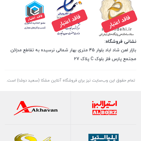
نشانی فروشگاه:
بازار اهن شاد اباد بلوار 45 متری بهار شمالی نرسیده به تقاطع مداِِئن
مجتمع پارس فلز بلوک C پلاک 27
تمام حقوق اين وب‌سايت نیز برای فروشگاه آنلاین مشکا (سعید دوشا) است.