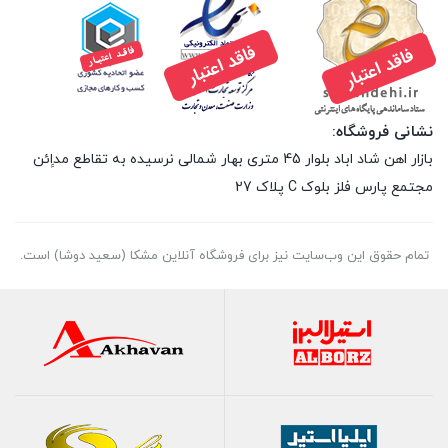
نشانی فروشگاه:
بازار اهن شاد اباد بلوار 45 متری بهار شمالی نرسیده به تقاطع مداِِئن
مجتمع پارس فلز بلوک C پلاک 27
تمام حقوق اين وب‌سايت نیز برای فروشگاه آنلاین مشکا (سعید دوشا) است.