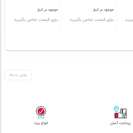
بستن
بستن
موجود در 
برای قی
بستن
رفتن به بالا
پرداخت آسان
انواع برند