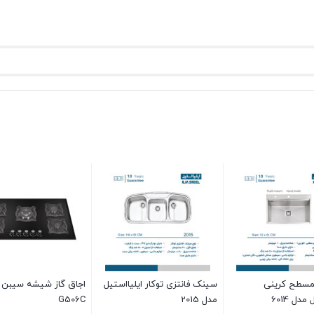
 سیبن مدل
هود مورب ایلیااستیل مدل آسانا
سینک کلاسیک (معمولی)
ایلیااستیل مدل 122