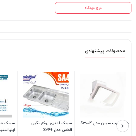
درج دیدگاه
محصولات پیشنهادی
نک همسطح کرینی
سینک فانتزی توکار ایلیااستیل
اجاق گاز شیشه
یااستیل مدل 6014
مدل 2015
G506C