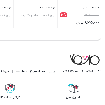
ود در انبار
موجود در انبار
موجود در انبار
ای قیمت تماس بگیرید
برای قیمت تماس بگیرید
برای قیمت تم
ن
بستن
بستن
تلفن
021-66208011-66207905
ایمیل
meshka.ir@gmail.com
فروشگاه مشکا ه
تحویل فوری
گارانتی اصالت کالا