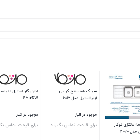
یلیااستیل مدل
سینک فانتزی توکار ایلیااستیل
مدل 2072
موجود در انبار
سینک فانتزی روکار نگین
س بگیرید
برای قیمت تماس بگیرید
الماس مدل SA24