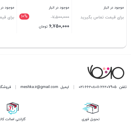
بستن
بستن
د در انبار
ی قیمت تماس بگیرید
تلفن
021-66208011-66207905
ایمیل
meshka.ir@gmail.com
فروشگاه مشکا ه
تحویل فوری
گارانتی اصالت کالا