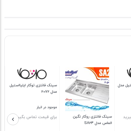
سینک فانتزی توکار ایلیااستیل
سینک همسطح کرینی
سینک کلا
مدل 2060
ایلیااستیل مدل 6002
ایلیااستیل 