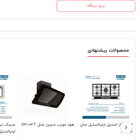
درج دیدگاه
محصولات پیشنهادی
سینک همسطح کرینی
اجاق گاز استیل ا
ایلیااستیل مدل 6016
S512DW
موجود در انبار
موجود در انبار
 نیمه فانتزی توکار
برای قیمت تماس بگیرید
برای قیمت تما
استیل مدل 4060