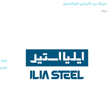
سینک زیر کابینتی ایلیااستیل
برند:
ایلیا
استی