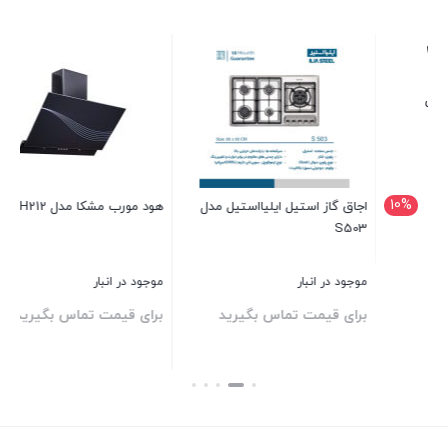
سینک همسطح کرینی ایلیااستیل
مدل 6032
موجود در انبار
 مدل
هود مورب مشکا مدل MH212
برای قیمت تماس بگیرید
بستن
موجود در انبار
د
برای قیمت تماس بگیرید
بستن