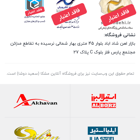
نشانی فروشگاه:
بازار اهن شاد اباد بلوار 45 متری بهار شمالی نرسیده به تقاطع مداِِئن
مجتمع پارس فلز بلوک C پلاک 27
تمام حقوق اين وب‌سايت نیز برای فروشگاه آنلاین مشکا (سعید دوشا) است.