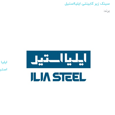
سینک زیر کابینتی ایلیااستیل
برند:
ایلیا
استی