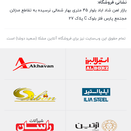
نشانی فروشگاه:
بازار اهن شاد اباد بلوار 45 متری بهار شمالی نرسیده به تقاطع مداِِئن
مجتمع پارس فلز بلوک C پلاک 27
تمام حقوق اين وب‌سايت نیز برای فروشگاه آنلاین مشکا (سعید دوشا) است.