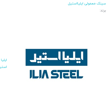
سینک معمولی ایلیااستیل
برند:
ایلیا
استی