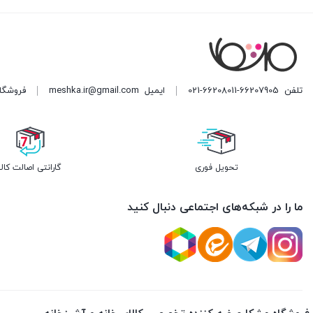
5,220,000 تومان
است.
تلفن
021-66208011-66207905
ایمیل
meshka.ir@gmail.com
فروشگاه مشکا ه
تحویل فوری
گارانتی اصالت کالا
ما را در شبکه‌های اجتماعی دنبال کنید