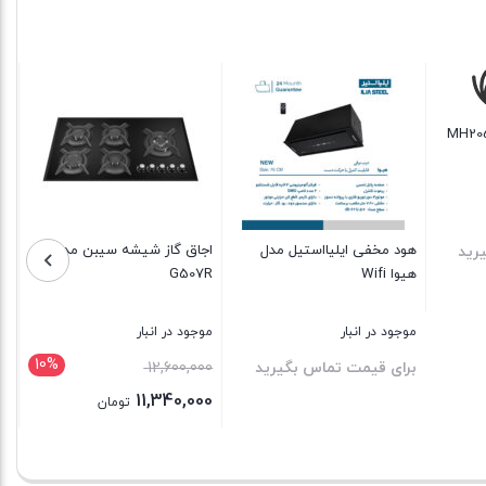
هود مخفی ایلیااستیل مدل
اجاق گاز شیشه سیبن مدل
رید
هیوا Wifi
G507R
موجود در انبار
موجود در انبار
10%
قیمت
برای قیمت تماس بگیرید
12,600,000
اصلی
11,340,000
تومان
12,600,000 تومان
قیمت
بستن
بستن
بود.
فعلی