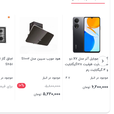
گوشی موبایل آنر مدل X7 دو
هود مورب سیبن مدل S1002
اجاق گاز 
سیم کارت ظرفیت 128گیگابایت
S651
و 4 گیگابایت رم
4.7
موجود در انبار
موجود در انبار
موجود در ا
10%
قیمت
5,800,000
برای قیم
6,200,000
تومان
اصلی
5,220,000
تومان
5,800,000 تومان
قیمت
بستن
بستن
بستن
بود.
فعلی