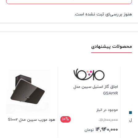
هنوز بررسی‌ای ثبت نشده است.
محصولات پیشنهادی
10%
هود مورب سیبن مدل S1002
هود مورب ایلیااستیل مدل پارمیس
ان