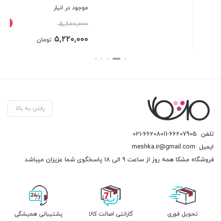
موجود در انبار
موجود در انبار
10%
قیمت
5,800,000
برای قیمت تماس بگیرید
اصلی
5,220,000
تومان
5,800,000 تومان
قیمت
بستن
بستن
بود.
فعلی
5,220,000 تومان
است.
رفتن به بالا
تلفن
021-66208011-66207905
ایمیل
meshka.ir@gmail.com
فروشگاه مشکا همه روز از ساعت 9 الی 18 پاسخگوی شما عزیزان میباشد
تحویل فوری
گارانتی اصالت کالا
پشتیبانی همیشگی