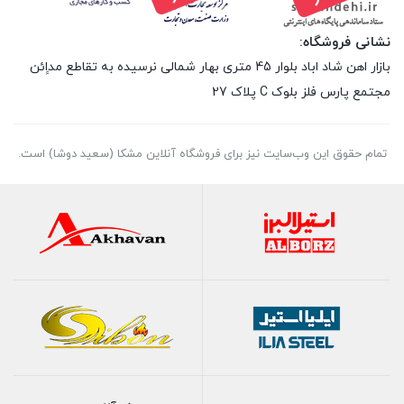
نشانی فروشگاه:
بازار اهن شاد اباد بلوار 45 متری بهار شمالی نرسیده به تقاطع مداِِئن
مجتمع پارس فلز بلوک C پلاک 27
تمام حقوق اين وب‌سايت نیز برای فروشگاه آنلاین مشکا (سعید دوشا) است.