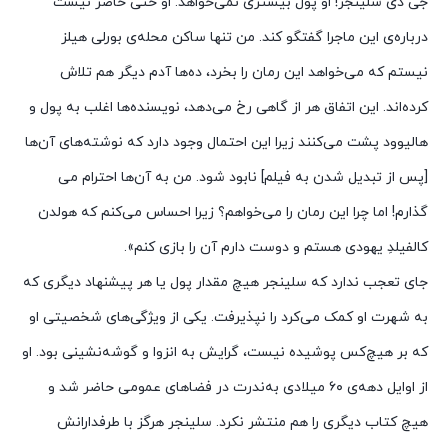
جی دی سلینجر! او پول بیشتری نمی‌خواهد. او حتی حاضر نیست
درباره‌ی این ماجرا گفتگو کند. من تنها ساکن محله‌ی بورلی هیلز
نیستم که می‌خواهد این رمان را بخرد، ده‌ها آدم دیگر هم تلاش
کرد‌ه‌اند. این اتفاق هر از گاهی رخ می‌دهد، نویسنده‌ها اغلب به پول و
هالیوود پشت می‌کنند زیرا این احتمال وجود دارد که نوشته‌های آن‌ها
[پس از تبدیل شدن به فیلم] نابود شود. من به آن‌ها احترام می
گذارم! اما چرا این رمان را می‌خواهم؟ زیرا احساس می‌کنم که هولدن
کالفیلدِ یهودی هستم و دوست دارم آن را بازی کنم».
جای تعجب ندارد که سلینجر هیچ مقدار پول یا هر پیشنهاد دیگری که
به شهرت او کمک می‌کرد را نپذیرفت. یکی از ویژگی‌های شخصیتی او
که بر هیچ‌کس پوشیده نیست، گرایش به انزوا و گوشه‌نشینی بود. او
از اوایل دهه‌ی ۶۰ میلادی به‌ندرت در فضاهای عمومی حاضر شد و
هیچ کتاب دیگری را هم منتشر نکرد. سلینجر هرگز با طرفدارانش