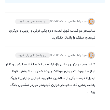
سید رضا صالحی
1401-12-05
برای پاسخ دادن وارد شوید
سالینجر دو کتاب فوق العاده داره یکی فرنی و زویی و دیگری
تیرهای سقف را بلندتر بگذارید
سید رضا صالحی
1401-12-05
برای پاسخ دادن وارد شوید
شاید هم مهم‌ترین عامل بازدارنده در ناخودآگاه سالینجر و تنفر
او از هالیوود، تجربه‌ی هولناک ربوده شدن معشوقش «اونا
اونیل» توسط یکی از سلاطین هالیوود «چارلی چاپلین» بزرگ
باشد، زمانی که سالینجر هزاران کیلومتر دورتر مشغول جنگ
بود…