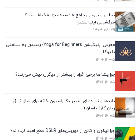
1404-08-29
تحلیل و بررسی جامع 8 دسته‌بندی مختلف سینک
ظرفشویی ایلیااستیل
1404-08-29
معرفی اپلیکیشن Yoga for Beginners؛ رسیدن به سلامتی
با یوگا
1401-12-05
چرا پشه‌ها برخی افراد را بیشتر از دیگران نیش می‌زنند؟
1401-12-05
بایدها و نبایدهای تغییر دکوراسیون خانه برای سال نو (از
زبان کارشناسان)
1401-12-05
چرا نیکون و کانن از دوربین‌های DSLR قطع امید کرده‌اند؟
1401-12-05