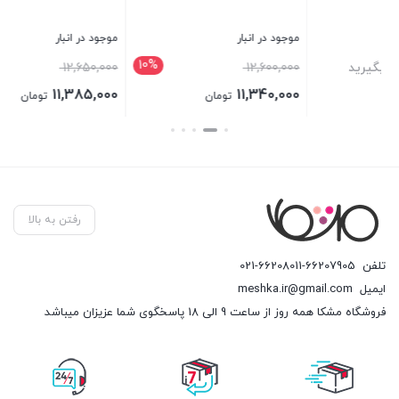
موجود در انبار
موجود در انبار
10%
10%
قیمت
12,650,000
برای قیمت تماس بگیرید
اصلی
11,385,000
تومان
12 تومان
12,650,000 تومان
قیمت
بستن
بستن
بود.
فعلی
11,385,000 تومان
است.
رفتن به بالا
تلفن
021-66208011-66207905
ایمیل
meshka.ir@gmail.com
فروشگاه مشکا همه روز از ساعت 9 الی 18 پاسخگوی شما عزیزان میباشد