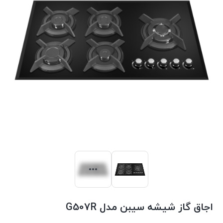
اجاق گاز شیشه سیبن مدل G507R