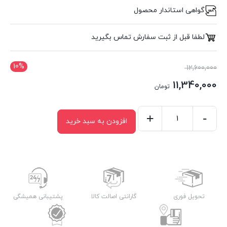
گواهی استاندار محصول
لطفا قبل از ثبت سفارش تماس بگیرید
10%
قیمت
12,600,000
اصلی
11,340,000
تومان
12,600,000 تومان
قیمت
بود.
فعلی
-
+
افزودن به سبد خرید
اجاق
11,340,000 تومان
گاز
است.
شیشه
سیبن
مدل
G507R
تحویل فوری
گارانتی اصالت کالا
پشتیبانی همیشگی
عدد