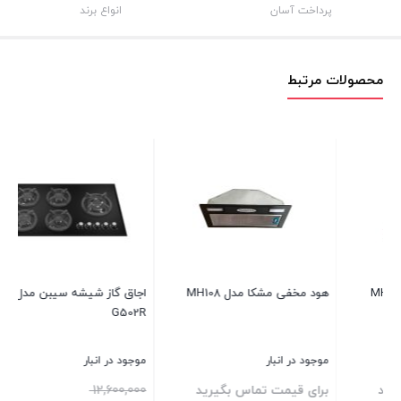
پرداخت آسان
انواع برند
محصولات مرتبط
هود مخفی سیبن مدل S135
موجود در انبار
10%
قیمت
5,300,000
اصلی
4,770,000
تومان
اجاق گاز شیشه سیبن مدل
5,300,000 تومان
قیمت
G502R
بستن
بود.
فعلی
4,770,000 تومان
موجود در انبار
است.
10%
قیمت
12,600,000