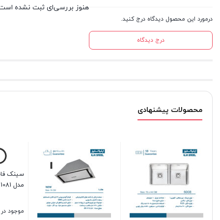
هنوز بررسی‌ای ثبت نشده است.
درمورد این محصول دیدگاه درج کنید.
درج دیدگاه
محصولات پیشنهادی
ی روکار ایلیااستیل
اجاق گاز استیل ایلیااس
S512DW
بار
موجود در انبار