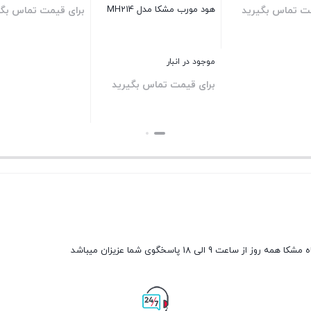
سینک نیمه فانتزی توکار
گوشی موبایل سامسونگ مدل
سی
رید
ایلیااستیل مدل 4051
Galaxy A72 SM-A725F/DS دو
مدل 
سیم‌کارت ظرفیت 256
گیگابایت و رم 8 گیگابایت
4.3
موجود در انبار
موجود در انبار
موج
5%
قیمت
برای قیمت تماس بگیرید
10,500,000
بر
اصلی
10,000,000
تومان
10,500,000 تومان
قیمت
بستن
بستن
بست
بود.
فعلی
10,000,000 تومان
است.
مه روز از ساعت 9 الی 18 پاسخگوی شما عزیزان میباشد