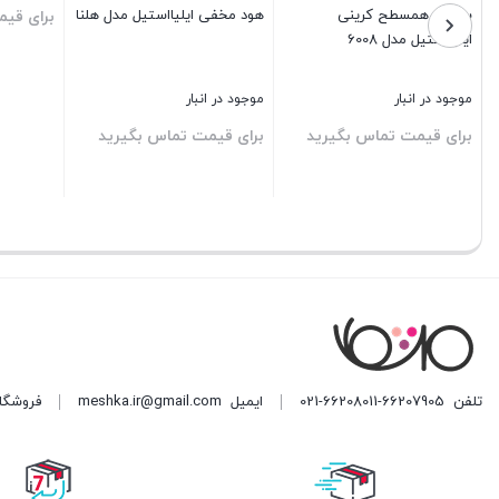
هود مورب مشکا مدل MH214
ت تماس بگیرید
برای قیمت تماس بگی
بستن
موجود در انبار
برای قیمت تماس بگیرید
بستن
تلفن
021-66208011-66207905
ایمیل
meshka.ir@gmail.com
فروشگاه مشکا ه