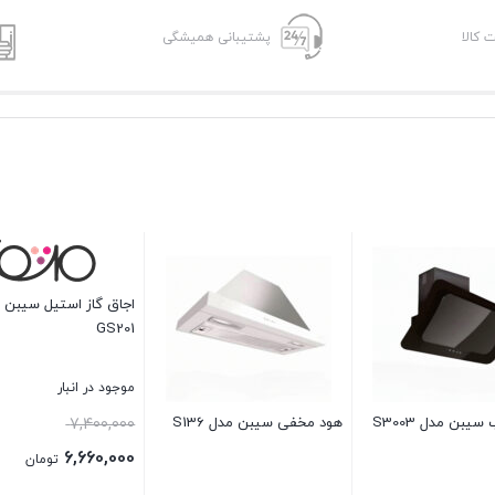
ت کالا
پشتیبانی همیشگی
اجاق گاز شیش
G507R
موجود در انبار
قی
12,600,000
اص
11,340,000
ود مورب مشکا مدل MH213
هود مورب سیبن مدل S3004
قیمت
بستن
بو
فعلی