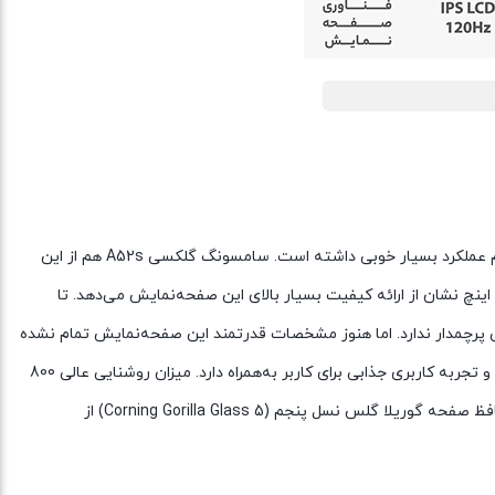
سامسونگ همواره در زمینه صفحه‌نمایش گوشی‌های هوشمند حرف‌هایی برای گفتن داشت و بدون هیچ تعریف اضافی باید بگوییم که در این بخش هم عملکرد بسیار خوبی داشته است. سامسونگ گلکسی A52s هم از این
 و به صفحه‌نمایش 6.5 اینچ با رزولوشن 1080×2400 پیکسل از نوع سوپرامولد مجهز شده است. تراکم پیکسلی عالی 405ppi در هر اینچ نشان از ارائه کیفیت بسیار بالای این صفحه‌نمایش می‌دهد. تا
رچمدار ندارد. اما هنوز مشخصات قدرتمند این صفحه‌نمایش تمام نشده
است و بهتر است که بدانید این صفحه‌نمایش توانایی ارائه نرخ بروزرسانی 120 هرتز را هم دارد. تنها می‌توان گفت که باید از این صفحه‌نمایش لذت برد و تجربه کاربری جذابی برای کاربر به‌همراه دارد. میزان روشنایی عالی 800
نیت (شمع در متر مربع) هم سبب شده تا در شرایط نوری متنوع و حتی زیر تابش مستقیم نور خورشید، وضوح تصویر بسیار خوبی را شاهد باشیم. محافظ صفحه گوریلا گلس نسل پنجم (Corning Gorilla Glass 5) از