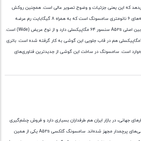
 تصاویر شفاف و بی‌نظیری را به نمایش می‌گذارد. این صفحه‌نمایش در هر اینچ 407 پیکسل را نشان می‌دهد که این یعنی جزئیات و وضوح تصویر عالی است. همچنین روکش
این نمایشگر لایه‌ی محافظ Corning Gorilla Glass است که از خط‌وخش و ضربه جلوگیری می‌کند. تراشه‌ی این محصول، Snapdragon 778G 5G از تراشه‌های 6 نانومتری سامسونگ است که به همراه 8 گیگابایت رم عرضه
می‌شود. تراشه‌ی گرافیکی Adreno 642L هم برای پخش ویدئو و بازی مناسب است. این نسخه از گوشی با حافظه 256 گیگابایتی عرضه شده است. دوربین اصلی A52s سنسور 64 مگاپیکسلی دارد و از نوع عریض (Wide) است.
یک سنسور 12مگاپیکسلی و دو سنسور 5 دیگر هم در کنار این دوربین اصلی مجموعه دوربین‌های قاب پشتی A52s را تشکیل داده‌اند. دوربین سلفی 32مگاپیکسلی هم در قاب جلویی این گوشی به کار گرفته شده است. باتری
یر قاب اصلی هم از دیگر ویژگی‌های این تازه‌وارد است. سامسونگ در ساخت این گوشی از جدیدترین فناوری‌های
 همانند تمام بازار‌های جهانی، در بازار ایران هم طرفداران بسیاری دارد و فروش چشم‌گیری
داشته است. در میان گوشی‌های میان رده سری A سامسونگ شاهد رونمایی برخی از محصولات بودیم که به مشخصات قدرتمندری در حد و اندازه گوشی‌های پرچمدار مجهز شده‌اند. سامسونگ گلکسی A52s یکی از همین