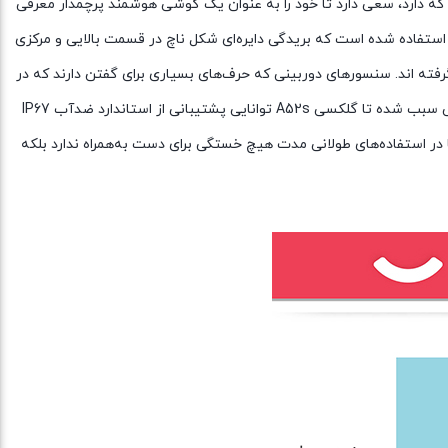
ه دارد، سعی دارد تا خود را به عنوان یک گوشی هوشمند پرچمدار معرفی
ند و نمی‌توان منکر این شد که با یک گوشی هوشمند میان‌رده سطح بالایی رو‌به‌رو هستیم. در نمای رو‌به‌رویی از طراحی بسیار جذاب ناچ اینفینیتی O استفاده شده است که بریدگی دایره‌ای شکل ناچ در قسمت بالایی و مرکزی
ته اند. سنسور‌های دوربینی که حرف‌های بسیاری برای گفتن دارند که در
ادامه بیشتر در مورد مشخصات فنی در نظر گرفته شده برای این سنسور‌های دوربین صحبت خواهیم کرد. متریال پلاستیکی و بسیار با‌کیفیت این گوشی سبب شده تا گلکسی A52s توانایی پشتیبانی از استاندارد ضدآب IP67
3 دقیقه‌ای را دارد. وزن بسیار مناسب این گوشی نه‌تنها در استفاده‌های طولانی مدت هیچ خستگی برای دست به‌همراه ندارد بلکه