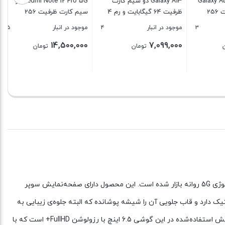
Gala
Galaxy A13 دو سیم کارت
Redmi Note 12 Pro 5G دو
ارت ظرفیت 256
ظرفیت 64 گیگابایت و رم 4
سیم کارت ظرفیت 256
گیگابایت
گیگابایت و رم 8 گیگابایت –
5
4
3
موجود در انبار
موجود در انبار
پک چین
14,500,000
7,099,000
تومان
تومان
بستن
بستن
این نسخه از گوشی موبایل Galaxy A52s با رم 8 گیگابایتی و حافظه داخلی 256 گیگابایت به عنوان یکی از جدیدترین میان‌رده‌های سامسونگ با تکنولوژی 5G روانه بازار شده است. این محصول دارای صفحه‌نمایش سوپر
 دارد و قاب جلویی آن را شیشه پوشانده که البته جلوه‌ی زیبایی به
گوشی داده است. این محصول سامسونگ با نسخه 11 از سیستم‌عامل اندروید روانه بازار شده است تا از هر نظر گوشی مدرن به‌حساب بیاید. صفحه‌نمایش استفاده‌شده در این گوشی 6.5 اینچ با رزولوشن FullHD+ است که با