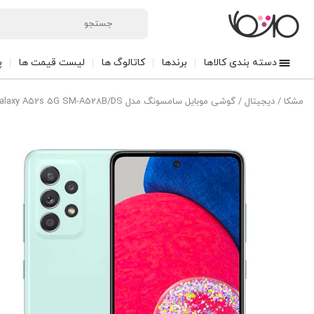
دسته بندی کالاها
برندها
کاتالوگ ها
لیست قیمت ها
پ
مشکا
/
دیجیتال
/ گوشی موبایل سامسونگ مدل Galaxy A52s 5G SM-A528B/DS دو سیم‌کارت ظرفیت 256 گیگابایت و رم 8 گیگابایت