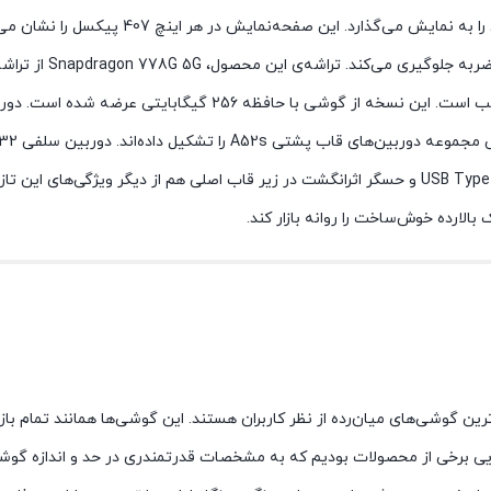
استفاده از فناوری Super AMOLED و پنل OLED
4500 میلی‌آمپرساعتی، پشتیبانی از فناوری شارژ سریع 25 واتی، درگاه USB Type-C و حسگر اثرانگشت در ز
الارده خوش‌ساخت را روانه بازار کند.
ان‌رده سری A و M سامسونگ، پرطرفدار‌ترین گوشی‌های میان‌رده از نظر کاربران هستند. این گوشی‌ها