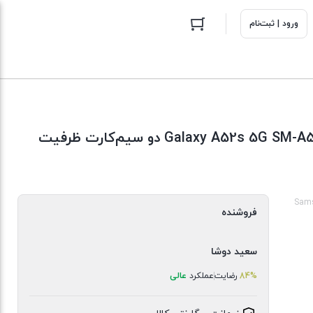
ورود | ثبت‌نام
گوشی موبایل سامسونگ مدل Galaxy A52s 5G SM-A528B/DS دو سیم‌کارت ظرفیت
Sams
فروشنده
سعید دوشا
84%
رضایت
عملکرد
عالی