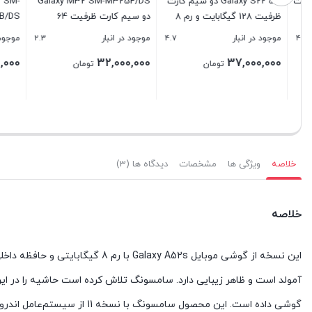
ایت
Galaxy S22 5G دو سیم کارت
Galaxy M32 SM-M325F/DS
2 5G SM-
ظرفیت 128 گیگابایت و رم 8
دو سیم‌ کارت ظرفیت 64
گیگابایت
گیگابایت
2.3
4.7
موجود در انبار
موجود در انبار
موجود در ا
گیگابایت
,000,000
32,000,000
37,000,000
تومان
تومان
بستن
بستن
بستن
خلاصه
ویژگی ها
مشخصات
دیدگاه ها (3)
خلاصه
آمولد است و ظاهر زیبایی دارد. سامسونگ تلاش کرده است حاشیه را در ای