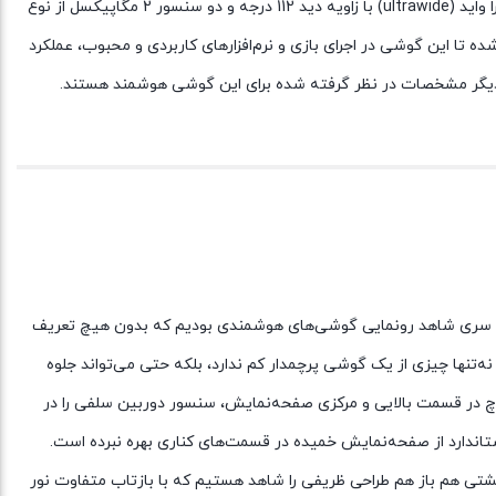
قسمت پشتی اما یک سنسور دوربین اصلی قدرتمند با رزولوشن 108 مگاپیکسل و گشودگی دریچه دیافراگم f/1.9 در کنار سنسور 8 مگاپیکسل از نوع الترا واید (ultrawide) با زاویه دید 112 درجه و دو سنسور 2 مگاپیکسل از نوع
nova 9 را تشکیل می‌دهند. حضور پردازنده اسنپدراگون 680 4G شرکت کوالکام هم سبب شده تا این گوشی در اجرای بازی و نرم‌افزار‌های کاربردی و محبوب، عملکرد
‌‌ساعت در کنار شارژر 66 واتی مجهز به تکنولوژی شارژ سریع هم از دیگر مشخصات در نظر گرفته شده برای این گوشی هوشمند هستند.
 در این سری شاهد رونمایی گوشی‌های هوشمندی بودیم که بدون هیچ تعریف
 نیست. این گوشی میان‌رده از نظر طراحی نه‌تنها چیزی از یک گوشی پرچمدار کم ندارد، بلکه حتی می‌تواند جلوه
 به طراحی ناچ اینفینیتی O مجهز شده است. بریدگی دایره‌ای شکل ناچ در قسمت بالایی و مرکزی صفحه‌نمایش، سنسور دوربین سلفی را در
 در حین استفاده تا میزان قابل توجهی به نسبت Nova 9، کاهش پیدا کند. در نمای پشتی هم باز هم طراحی ظریفی را شاهد هستیم که با بازتاب متفاوت نور