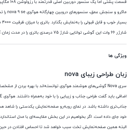
شارژر 66 وات این گوشی توانایی شارژ 75 درصدی باتری را در مدت زمان کوتاه 20 دقیقه دارد.
ویژگی ها
زبان طراحی زیبای nova
سری Nova گوشی‌های هوشمند هوآوی توانسته‌اند با بهره بردن از
خود جای داده است. اگر بخواهیم در این بخش مقایسه‌ای با مدل استاندارد، یعنی هوآوی Nova 9 داشته باشیم، باید بگوییم که مدل SE برخلاف مدل استاندارد از صفحه‌نمایش خمیده د