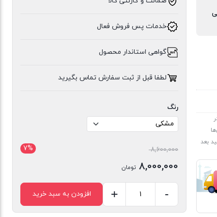
ضمانت و گارنتی کالا
ی
خدمات پس فروش فعال
گواهی استاندار محصول
لطفا قبل از ثبت سفارش تماس بگیرید
رنگ
ر
ها
د بعد
7%
قیمت
8,600,000
اصلی
8,000,000
تومان
8,600,000 تومان
قیمت
بود.
+
-
افزودن به سبد خرید
فعلی
گوشی
8,000,000 تومان
موبایل