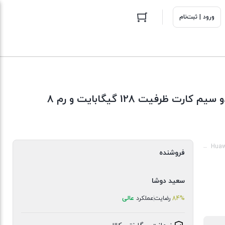
ورود | ثبت‌نام
گوشی موبایل هوآوی مدل nova 9 SE دو سیم کارت ظرفیت 128 گیگابایت و رم 8
Huaw
فروشنده
سعید دوشا
84%
رضایت
عملکرد
عالی