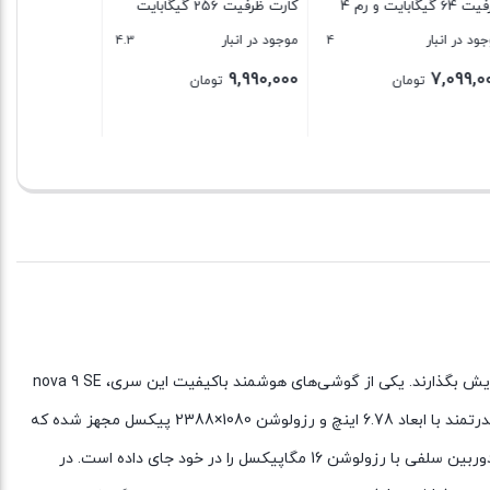
ظرفیت 64 گیگابایت و رم 4
کارت ظرفیت 256 گیگابایت
4.3
4
موجود در انبار
9,990,000
تومان
بستن
سری nova گوشی‌های هوشمند هوآوی همواره توانسته‌اند با بهره بردن از مشخصات فنی مناسب و قیمتی مقرون به‌صرفه، عملکرد بسیار خوبی را به‌نمایش بگذارند. یکی از گوشی‌های هوشمند با‌کیفیت این سری، nova 9 SE
است که باید گفت با توجه به قیمت در نظر گرفته شده، از مشخصات فنی قدرتمندی بهره برده است. در نمای رو‌به‌رویی این گوشی به صفحه‌نمایش قدرتمند با ابعاد 6.78 اینچ و رزولوشن 1080×2388 پیکسل مجهز شده که
این صفحه‌نمایش، توانایی ارائه نرخ بروزرسانی 90 هرتز را هم دارد. بریدگی زیبای دایره‌ای شکل ناچ در قسمت بالایی و مرکزی صفحه‌نمایش هم سنسور دوربین سلفی با رزولوشن 16 مگاپیکسل را در خود جای داده است. در