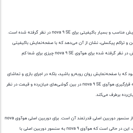
شاید به نسبت مدل nova 9، این گوشی از صفحه‌نمایش ضعیف‌تری بهره برده باشد، اما باید بدانید که باز هم در جایگاه یک گوشی میان‌رده، صفحه‌نمایش مناسب و بسیار با‌کیفیتی برای nova 9 SE در نظر گرفته شده است.
یی نمایش ۳۸۷ پیکسل در هر اینچ را دارد. همین میزان رزولوشن و تراکم پیکسلی، نشان از آن می‌دهد که با صفحه‌نمایش با‌کیفیتی
رو‌به‌رو هستیم. شاید حضور پنل IPS به نسبت پنل اولد صفحه‌نمایش، کیفیت کمی ضعیف‌تری را ارائه کند، اما باید بدانید که در این زمینه، صفحه‌نمایش در نظر گرفته شده برای هوآوی nova 9 SE چیزی برای شما کم
نی ۹۰ هرتز را دارد. این نرخ بروزرسانی نه‌تنها باعث می‌شود که با صفحه‌نمایش روان رو‌به‌رو باشید، بلکه در اجرای بازی و تماشای
ویدیو‌های با‌کیفیت، عملکرد بهتری را به نسبت صفحات‌نمایش با نرخ بروزرسانی ۶۰ هرتز شاهد خواهید بود. در این بخش هم باید بگوییم که با توجه به قرار‌گیری هوآوی nova 9 SE در بین گوشی‌های میان‌رده و قیمت در نظر
ن‌رده برطرف می‌کند.
اما در بخش سنسور‌های دوربین در نظر گرفته شده، هوآوی nova 9 SE به نسبت هوآوی nova 9 عملکرد بهتری داشته که این اتفاق به لطف بهره بردن از سنسور دوربین اصلی قدرتمند آن است. برای دوربین اصلی هوآوی nova
9 SE، سنسور دوربین اصلی با رزولوشن ۱۰۸ مگاپیکسل در نظر گرفته شده. سنسور از نوع عریض که از گشودگی دریچه دیافراگم f/1.9 هم بهره برده است. این در حالی است که هوآوی nova 9 به سنسور دوربین اصلی با