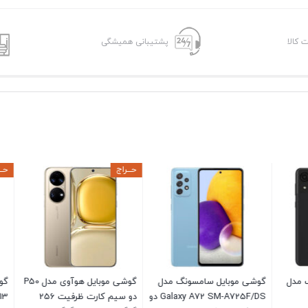
ت کالا
پشتیبانی همیشگی
حـــراج
حـــراج
ایل سامسونگ مدل
گوشی موبایل هوآوی مدل P50
گوشی موبایل سامسونگ
Galaxy A72 SM-A725F/DS دو
دو سیم کارت ظرفیت 256
Galaxy A13 دو سیم 