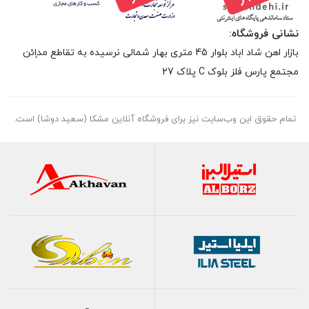
نشانی فروشگاه:
بازار اهن شاد اباد بلوار 45 متری بهار شمالی نرسیده به تقاطع مداِِئن
مجتمع پارس فلز بلوک C پلاک 27
تمام حقوق اين وب‌سايت نیز برای فروشگاه آنلاین مشکا (سعید دوشا) است.