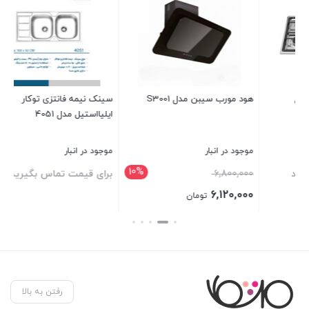
سینک نیمه فانتزی توکار
هود مخفی مشکا مدل MH109
ایلیااستیل مدل 4051
موجود در انبار
موجود در انبار
10%
برای قیمت تماس بگیرید
برای قیمت تماس بگیرید
تومان
بستن
بستن
رفتن به بالا