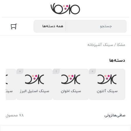
مشکا
/ سینک آشپزخانه
دسته‌ها
0
1
0
سینک آلتون
سینک اخوان
سینک استیل البرز
سینک ایل
صافی‌ها
نزولی
78 محصول