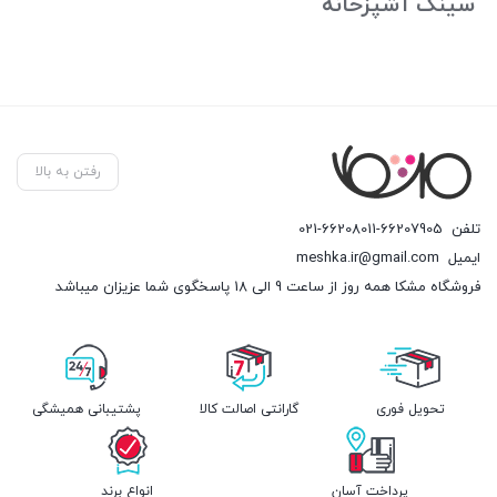
سینک آشپزخانه
رفتن به بالا
تلفن
021-66208011-66207905
ایمیل
meshka.ir@gmail.com
فروشگاه مشکا همه روز از ساعت 9 الی 18 پاسخگوی شما عزیزان میباشد
تحویل فوری
گارانتی اصالت کالا
پشتیبانی همیشگی
پرداخت آسان
انواع برند