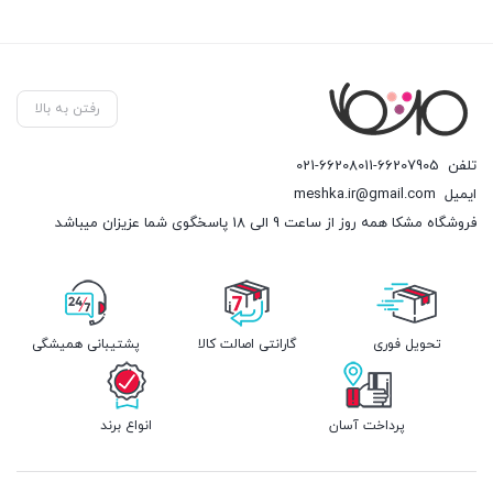
رفتن به بالا
تلفن
021-66208011-66207905
ایمیل
meshka.ir@gmail.com
فروشگاه مشکا همه روز از ساعت 9 الی 18 پاسخگوی شما عزیزان میباشد
تحویل فوری
گارانتی اصالت کالا
پشتیبانی همیشگی
پرداخت آسان
انواع برند