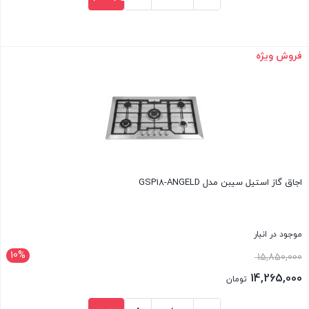
فعلی
اجاق
14,940,000 تومان
گاز
است.
استیل
فروش ویژه
بستن
سیبن
مدل
GSA26C
عدد
اجاق گاز استیل سیبن مدل GSP18-ANGELD
موجود در انبار
10%
قیمت
15,850,000
اصلی
14,265,000
تومان
15,850,000 تومان
قیمت