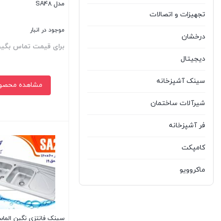
مدل SA48
تجهیزات و اتصالات
موجود در انبار
درخشان
برای قیمت تماس بگیر
دیجیتال
سینک آشپزخانه
مشاهده محصو
شیرآلات ساختمان
فر آشپزخانه
بستن
کامپکت
ماکروویو
مشکا
هود آشپزخانه
سینک فانتزی نگین الما