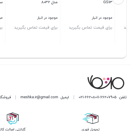
مدل 8032
سارینا خم سفید
موجود در انبار
موجود در انبار
موجود در ا
برای قیمت تماس بگیرید
برای قیمت تماس بگیرید
,350,000
715,000
قیمت
بستن
بستن
بستن
فعلی
است.
تلفن
021-66208011-66207905
ایمیل
meshka.ir@gmail.com
فروشگاه مشکا ه
تحویل فوری
گارانتی اصالت کالا