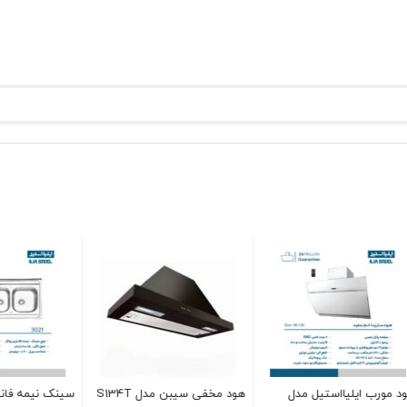
یبن مدل S134T
سینک نیمه فانتزی روکار
سینک فانتزی روکار ایلی