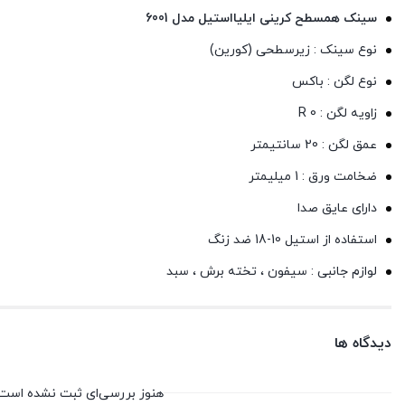
سینک همسطح کرینی ایلیااستیل مدل 6001
نوع سینک : زیرسطحی (کورین)
نوع لگن : باکس
زاویه لگن : R 0
عمق لگن : 20 سانتیمتر
ضخامت ورق : 1 میلیمتر
دارای عایق صدا
استفاده از استیل 10-18 ضد زنگ
لوازم جانبی : سیفون ، تخته برش ، سبد
دیدگاه ها
هنوز بررسی‌ای ثبت نشده است.