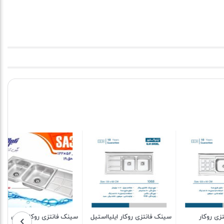
ااستیل
سینک فانتزی روکار نگین
هود مخفی مشکا مدل MH104