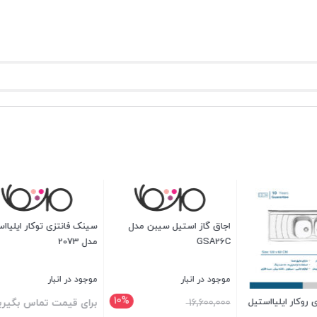
 مورب سیبن مدل S3001T
اجاق گاز شیشه سیبن مدل
سینک فانتزی توکا