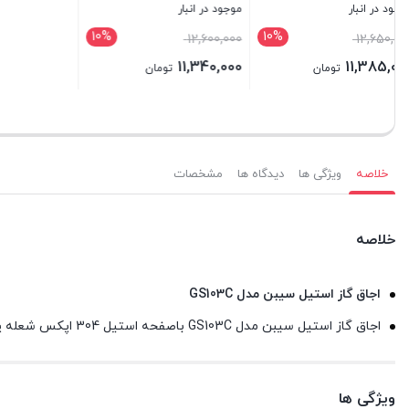
بستن
موجود در انبار
موجو
بود.
فعلی
برای قیمت تماس بگیرید
000
6,525,000 تومان
000
است.
قیم
بستن
بستن
فعل
است
خلاصه
ویژگی ها
دیدگاه ها
مشخصات
خلاصه
اجاق گاز استیل سیبن مدل GS103C
اجاق گاز استیل سیبن مدل GS103C باصفحه استیل 304 اپکس شعله پلو پز بغل
ویژگی ها