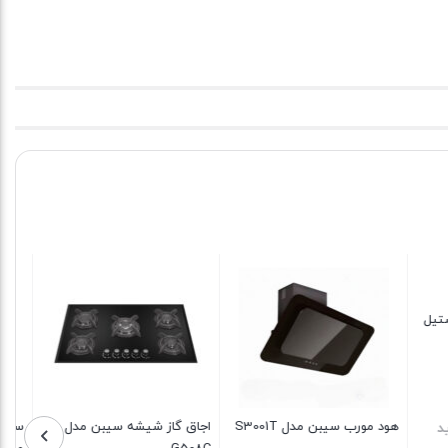
ر ایلیااستیل
هود مورب ایلیااستیل مدل آریا
سینک نیمه فانتزی توکار