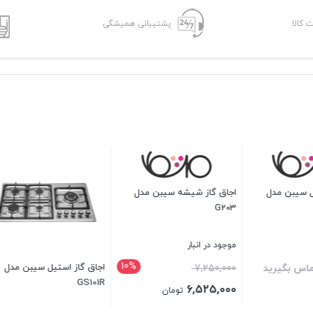
ت کالا
پشتیبانی همیشگی
اجاق گاز استیل 
GS301
موجود در انبار
ق گاز شیشه سیبن مدل
اجاق گاز استیل سیبن مدل
قیمت
8,800,000
GS26-LOUFRA
G50
اصلی
7,920,000
توما
قیمت