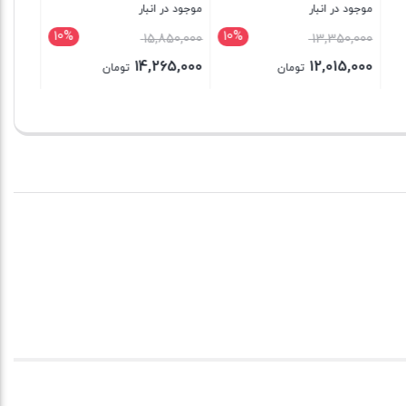
بستن
بود.
فعلی
ن
6,525,000 تومان
است.