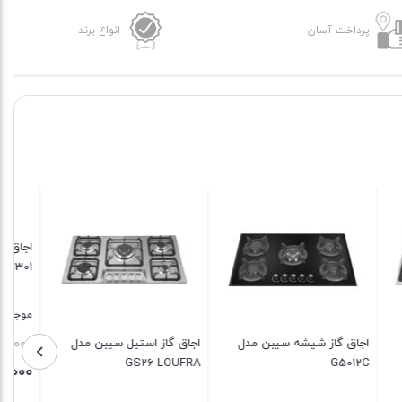
پرداخت آسان
انواع برند
اجاق گاز استیل سیبن مدل
GS106R
سیبن مدل
اجاق گاز شیشه سیبن مدل
GA206
موجود در انبار
برای قیمت تماس بگیرید
موجود در انبار
10%
10%
قیمت
7,250,000
اصلی
بستن
6,525,000
ن
تومان
8,800,000 تومان
7,250,000 تومان
قیمت