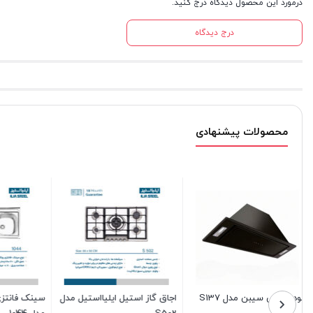
درمورد این محصول دیدگاه درج کنید.
درج دیدگاه
محصولات پیشنهادی
اجاق گاز استیل سیبن مدل
سینک فانتزی توکار ایلیااستیل
GSA26C
مدل 2073
موجود در انبار
موجود در انبار
10%
استیل
قیمت
هود
16,600,000
برای قیمت تماس بگیرید