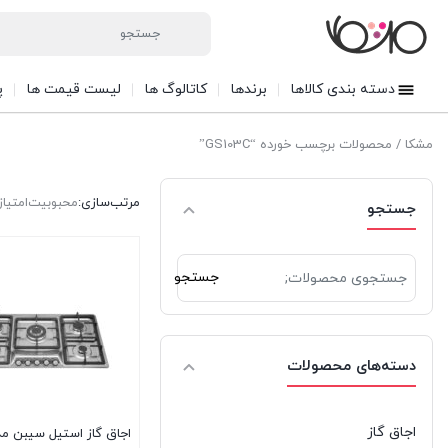
دسته بندی کالاها
برندها
کاتالوگ ها
لیست قیمت ها
پ
مشکا
/ محصولات برچسب خورده “GS103C”
مرتب‌سازی:
محبوبیت
امتیاز
جستجو
جستجو
جستجو
برای:
دسته‌های محصولات
اجاق گاز
اجاق گاز استیل سیبن م