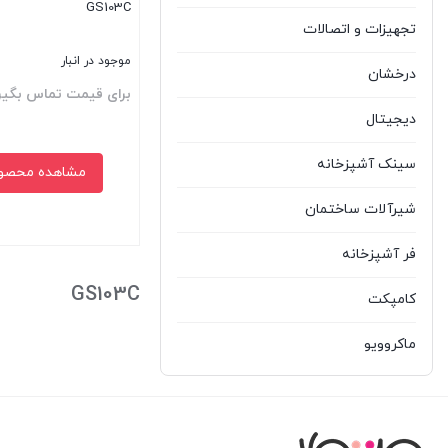
GS103C
تجهیزات و اتصالات
موجود در انبار
درخشان
برای قیمت تماس بگیر
دیجیتال
سینک آشپزخانه
مشاهده محصو
شیرآلات ساختمان
فر آشپزخانه
بستن
GS103C
کامپکت
ماکروویو
مشکا
هود آشپزخانه