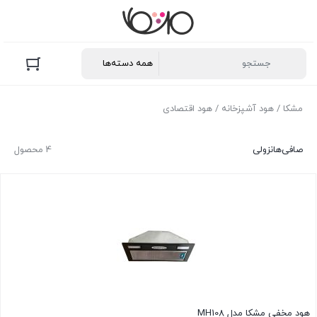
مشکا
/
هود آشپزخانه
/ هود اقتصادی
صافی‌ها
نزولی
4 محصول
هود مخفی مشکا مدل MH108