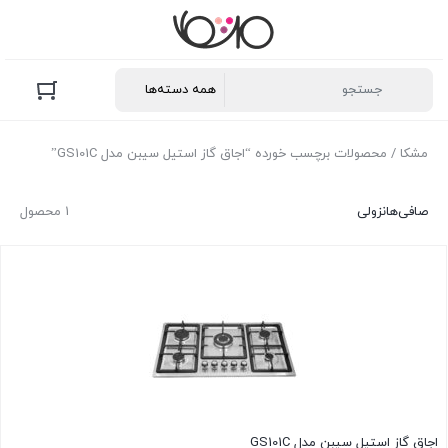
مشکا
/ محصولات برچسب خورده “اجاق گاز استیل سیبن مدل GS101C”
صافی‌ها
نزولی
1 محصول
اجاق گاز استیل سیبن مدل GS101C