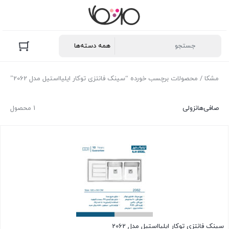
مشکا
/ محصولات برچسب خورده “سینک فانتزی توکار ایلیااستیل مدل 2062”
صافی‌ها
نزولی
1 محصول
سینک فانتزی توکار ایلیااستیل مدل 2062