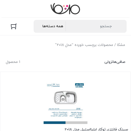
مشکا
/ محصولات برچسب خورده “مدل 2018”
صافی‌ها
نزولی
1 محصول
سینک فانتزی توکار ایلیااستیل مدل 2018