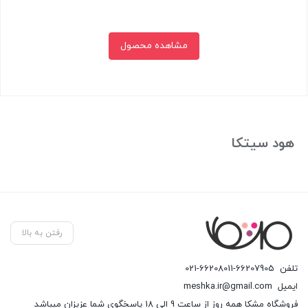
مشاهده محصول
بستن
هود سیتکا
رفتن به بالا
تلفن
021-66208011-66207905
ایمیل
meshka.ir@gmail.com
فروشگاه مشکا همه روز از ساعت 9 الی 18 پاسخگوی شما عزیزان میباشد