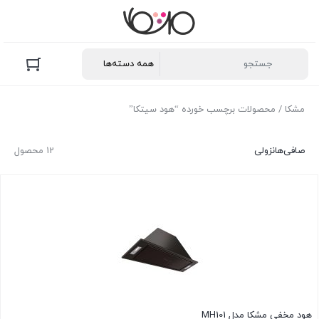
مشکا
/ محصولات برچسب خورده “هود سیتکا”
صافی‌ها
نزولی
12 محصول
هود مخفی مشکا مدل MH101