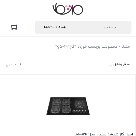
مشکا
/ محصولات برچسب خورده “گاز g5012r”
صافی‌ها
نزولی
1 محصول
اجاق گاز شیشه سیبن مدل G5012R