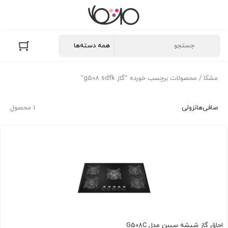
مشکا
/ محصولات برچسب خورده “گاز g508 sdfk”
صافی‌ها
نزولی
1 محصول
اجاق گاز شیشه سیبن مدل G508C