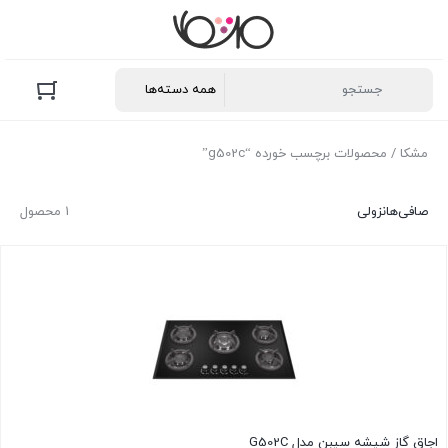
مشکا
/ محصولات برچسب خورده “g502c”
صافی‌ها
نزولی
1 محصول
اجاق گاز شیشه سیبن مدل G502C