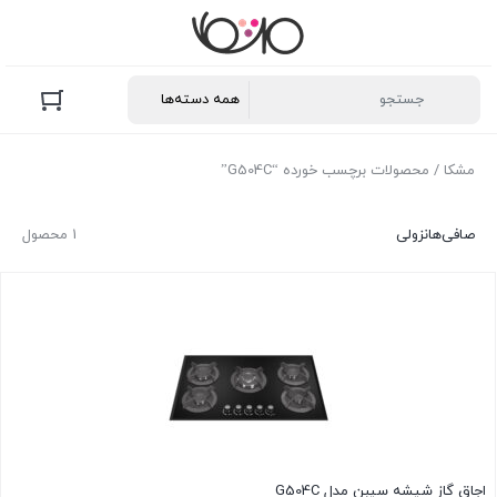
مشکا
/ محصولات برچسب خورده “G504C”
صافی‌ها
نزولی
1 محصول
اجاق گاز شیشه سیبن مدل G504C