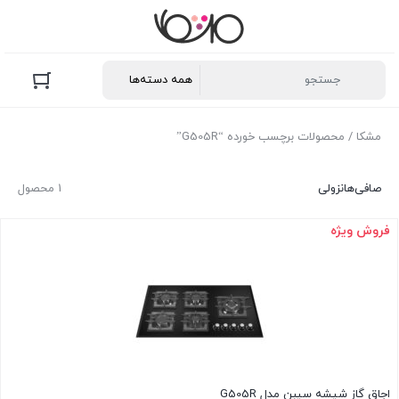
مشکا
/ محصولات برچسب خورده “G505R”
صافی‌ها
نزولی
1 محصول
فروش ویژه
اجاق گاز شیشه سیبن مدل G505R