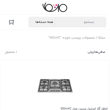
مشکا
/ محصولات برچسب خورده “GS106C”
صافی‌ها
نزولی
1 محصول
اجاق گاز استیل سیبن مدل GS106C