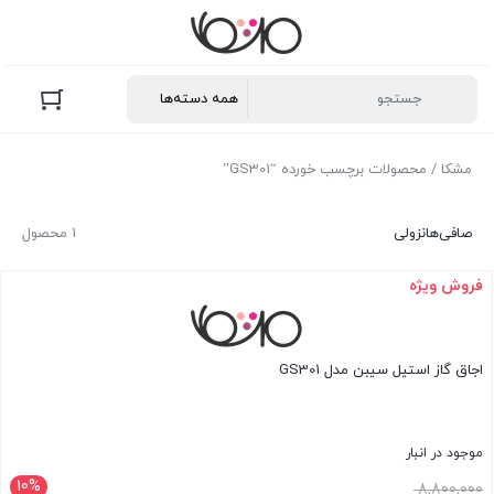
مشکا
/ محصولات برچسب خورده “GS301”
صافی‌ها
نزولی
1 محصول
فروش ویژه
اجاق گاز استیل سیبن مدل GS301
موجود در انبار
10%
قیمت
8,800,000