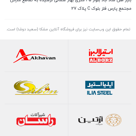
بازار اهن شاد اباد بلوار 45 متری بهار شمالی نرسیده به تقاطع مداِِئن
مجتمع پارس فلز بلوک C پلاک 27
تمام حقوق اين وب‌سايت نیز برای فروشگاه آنلاین مشکا (سعید دوشا) است.